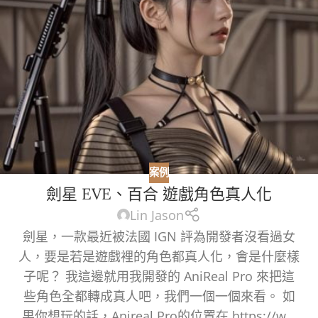
案例
劍星 EVE、百合 遊戲角色真人化
Lin Jason
劍星，一款最近被法國 IGN 評為開發者沒看過女
人，要是若是遊戲裡的角色都真人化，會是什麼樣
子呢？ 我這邊就用我開發的 AniReal Pro 來把這
些角色全都轉成真人吧，我們一個一個來看。 如
果你想玩的話，Anireal Pro的位置在 https://w...