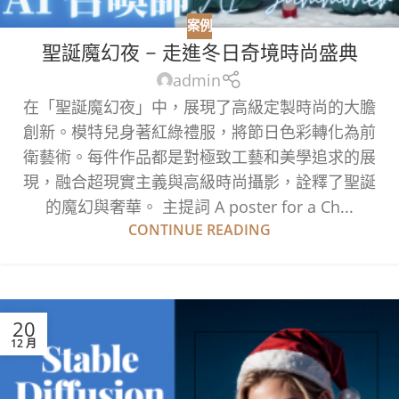
案例
聖誕魔幻夜 – 走進冬日奇境時尚盛典
admin
在「聖誕魔幻夜」中，展現了高級定製時尚的大膽
創新。模特兒身著紅綠禮服，將節日色彩轉化為前
衛藝術。每件作品都是對極致工藝和美學追求的展
現，融合超現實主義與高級時尚攝影，詮釋了聖誕
的魔幻與奢華。 主提詞 A poster for a Ch...
CONTINUE READING
20
12 月