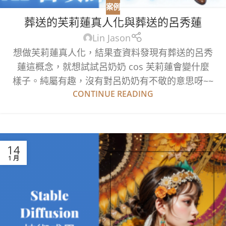
案例
葬送的芙莉蓮真人化與葬送的呂秀蓮
Lin Jason
想做芙莉蓮真人化，結果查資料發現有葬送的呂秀
蓮這概念，就想試試呂奶奶 cos 芙莉蓮會變什麼
樣子。純屬有趣，沒有對呂奶奶有不敬的意思呀~~
CONTINUE READING
14
1 月