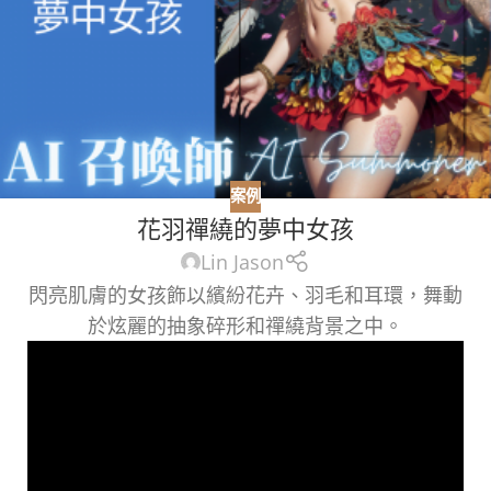
案例
花羽禪繞的夢中女孩
Lin Jason
閃亮肌膚的女孩飾以繽紛花卉、羽毛和耳環，舞動
於炫麗的抽象碎形和禪繞背景之中。