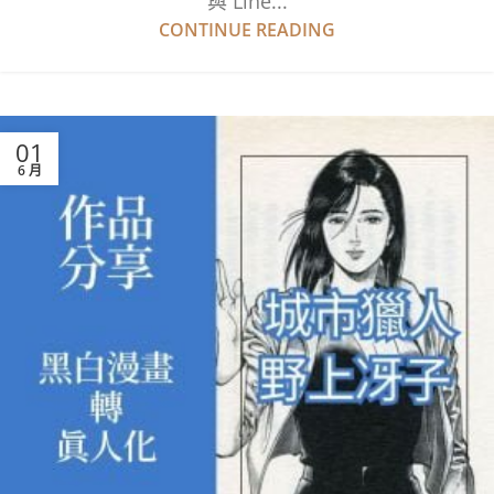
與 Line...
CONTINUE READING
01
6 月