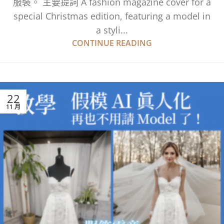
服裝。 主要提詞 A fashion magazine cover for a
special Christmas edition, featuring a model in
a styli...
CONTINUE READING
22
11 月