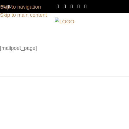
Skip to navigation
MENU
Skip to main content
[mailpoet_page]