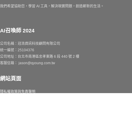
我們希望協助您，學習 AI 工具，解決現實問題，創造嶄新的生活。
AI召喚師 2024
公司名稱：冠浩資訊科技顧問有限公司
統一編號：25104376
公司地址：台北市南港區忠孝東路 6 段 440 號 2 樓
客服信箱： jason@qyoung.com.tw
網站頁面
隱私權政策與免責聲明
使用條款
第一時間收到通知