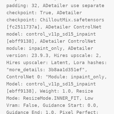
padding: 32, ADetailer use separate 
checkpoint: True, ADetailer 
checkpoint: ChilloutMix.safetensors 
[fc2511737a], ADetailer ControlNet 
model: control_v11p_sd15_inpaint 
[ebff9138], ADetailer ControlNet 
module: inpaint_only, ADetailer 
version: 23.9.3, Hires upscale: 2, 
Hires upscaler: Latent, Lora hashes: 
"more_details: 3b8aa1d351ef", 
ControlNet 0: "Module: inpaint_only, 
Model: control_v11p_sd15_inpaint 
[ebff9138], Weight: 1.0, Resize 
Mode: ResizeMode.INNER_FIT, Low 
Vram: False, Guidance Start: 0.0, 
Guidance End: 1.0, Pixel Perfect: 