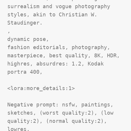
surrealism and vogue photography 
styles, akin to Christian W. 
Staudinger.   

,  

dynamic pose,  

fashion editorials, photography, 
masterpiece, best quality, 8K, HDR, 
highres, absurdres: 1.2, Kodak 
portra 400,  

<lora:more_details:1>  

Negative prompt: nsfw, paintings, 
sketches, (worst quality:2), (low 
quality:2), (normal quality:2), 
lowres,  
