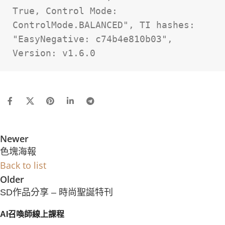
True, Control Mode: 
ControlMode.BALANCED", TI hashes: 
"EasyNegative: c74b4e810b03", 
Version: v1.6.0
Newer
色塊海報
Back to list
Older
SD作品分享 – 時尚聖誕特刊
AI召喚師線上課程