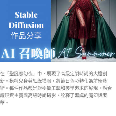
在「聖誕魔幻夜」中，展現了高級定製時尚的大膽創
新。模特兒身著紅綠禮服，將節日色彩轉化為前衛藝
術。每件作品都是對極致工藝和美學追求的展現，融合
超現實主義與高級時尚攝影，詮釋了聖誕的魔幻與奢
華。