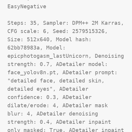
EasyNegative  

Steps: 35, Sampler: DPM++ 2M Karras, 
CFG scale: 6, Seed: 2579515326, 
Size: 512x640, Model hash: 
62bb78983a, Model: 
epicphotogasm_lastUnicorn, Denoising 
strength: 0.7, ADetailer model: 
face_yolov8n.pt, ADetailer prompt: 
"detailed face, detailed skin, 
detailed eyes", ADetailer 
confidence: 0.3, ADetailer 
dilate/erode: 4, ADetailer mask 
blur: 4, ADetailer denoising 
strength: 0.4, ADetailer inpaint 
only masked: True, ADetailer inpaint 